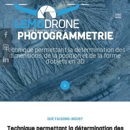
toggl
navig
PHOTOGRAMMETRIE
Technique permettant la détermination des
dimensions, de la position et de la forme
d'objets en 3D
QUE FAISONS-NOUS?
Technique permettant la détermination des